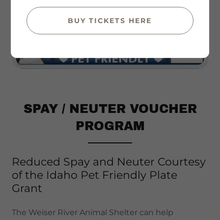
BUY TICKETS HERE
SPAY / NEUTER VOUCHER
PROGRAM
Reduced Spay and Neuter Courtesy
of the Idaho Pet Friendly Plate
Grant
The Weiser River Animal Shelter can help